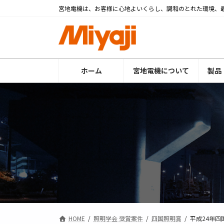
コ
ナ
宮地電機は、お客様に心地よいくらし、調和のとれた環境、
ン
ビ
テ
ゲ
ン
ー
ツ
シ
へ
ョ
ホーム
宮地電機について
製品
ス
ン
キ
に
ッ
移
プ
動
HOME
照明学会 受賞案件
四国照明賞
平成24年四国照