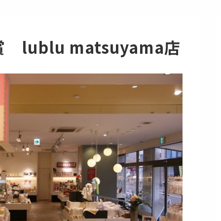
lublu matsuyama店