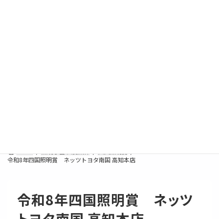
コ
ナ
ン
ビ
テ
ゲ
ン
ー
ツ
シ
へ
ョ
ス
ン
キ
に
照明学会 受賞案件
ッ
移
プ
動
HOME
照明学会 受賞案件
四国照明賞
令和8年四国照明賞 ネッツトヨタ南国 高知本店
令和8年四国照明賞 ネッツ
トヨタ南国 高知本店