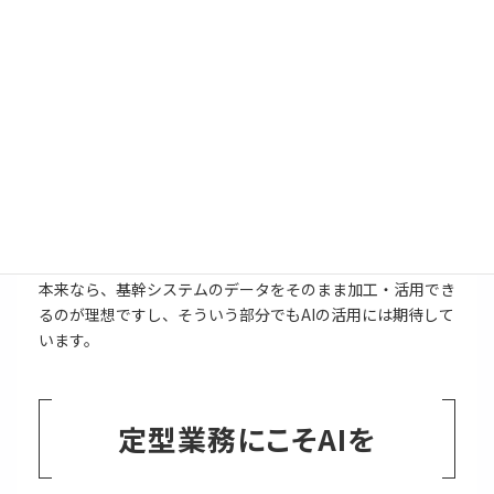
石川
課長職以上になると、数値管理や週次管理、会議資
料、戦略資料など、本当にExcelを使う場面が多いです。正
直なところ、当社の基幹システムって、営業や管理側が“使
いたい形”でデータを取り出しにくい部分があるんですよ
ね。
受注データ自体は入っているんですが、そのままでは活用し
づらいので、結局、別でExcelを作って管理している。営業
担当者も管理職も、それぞれでExcel管理をしているのが実
情です。
これはかなり重複作業が多いですし、無駄も大きいと思って
います。
本来なら、基幹システムのデータをそのまま加工・活用でき
るのが理想ですし、そういう部分でもAIの活用には期待して
います。
定型業務にこそAIを