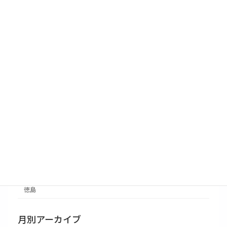
法人
個人
情報
補助金
セミナー
省エネ診断
事例紹介
高知
愛媛
香川
徳島
月別アーカイブ