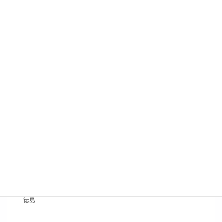
タグ
法人
個人
情報
補助金
セミナー
省エネ診断
事例紹介
高知
愛媛
香川
徳島