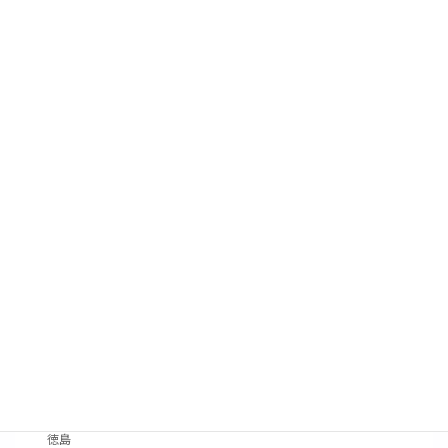
タグ
法人
個人
情報
補助金
セミナー
省エネ診断
事例紹介
高知
愛媛
香川
徳島